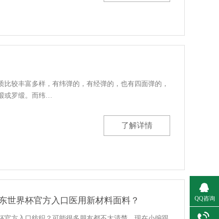
多样，有纬弹的，有经弹的，也有四面弹的，
缎或罗缎。而纬…
了解详情
QQ咨询
东世界杯官方入口医用新材料面料？
官方入口纺织？可能很多朋友都不太清楚，现在小编跟