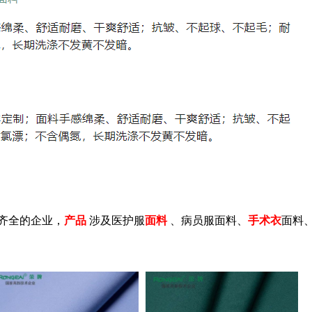
的企业，
产品
涉及医护服
面料
、病员服面料、
手术衣
面料