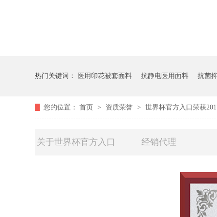
热门关键词：
医用印花被套面料
抗静电医用面料
抗菌
您的位置：
首页
>
资质荣誉
>
世界杯官方入口荣获20
关于世界杯官方入口
经销代理