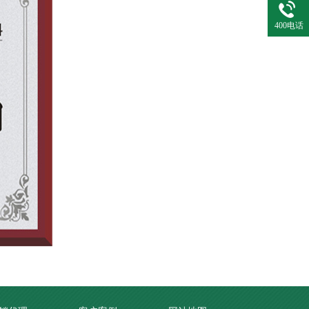
400电话