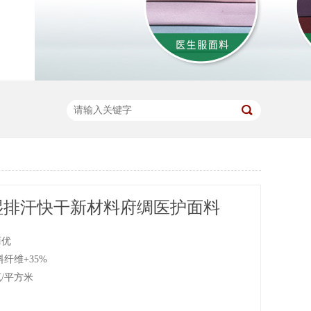
#吸湿排汗快干新材料府绸医护面料
丽优
料纤维+35%
0克/平方米