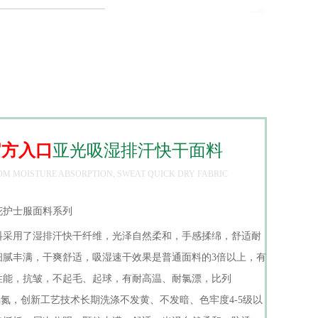
官方入口
亚光吸湿排汗快干面料
M MOISTURE ABSORPTION, SWEAT QUICK DRY FABRIC
花护士服面料系列
采用了湿排汗快干纤维，光泽自然柔和，手感揉绵，舒适耐
细腻丰满，干爽舒适，吸湿速干效果是普通面料的3倍以上，有
能，抗皱，不起毛、起球，有耐高温、耐氯漂，比列
不含偶氮，创新工艺技术长期洗涤不发黄、不发暗、色牢度4-5级以